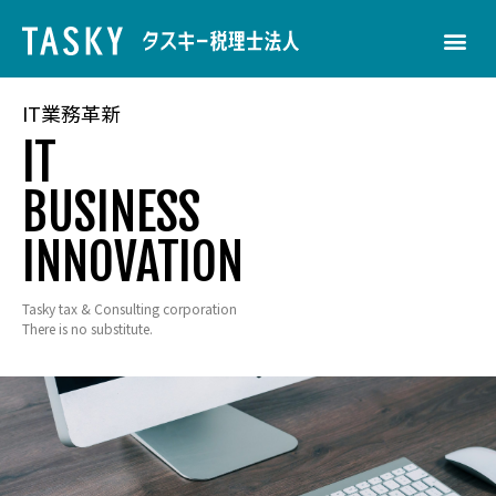
IT業務革新
IT
BUSINESS
INNOVATION
Tasky tax & Consulting corporation
There is no substitute.