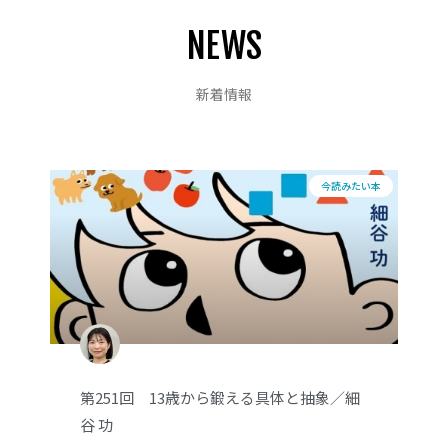
NEWS
新着情報
今読みたい本
第251回 13歳から鍛える具体と抽象／細
谷 功