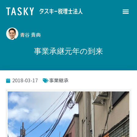
青谷 貴典
事業承継元年の到来
2018-03-17
事業継承