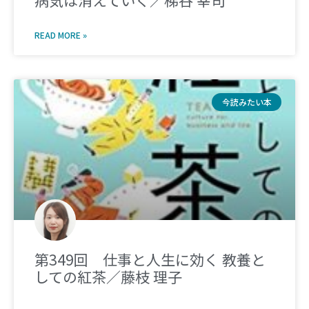
病気は消えていく／梯谷 幸司
READ MORE »
今読みたい本
第349回 仕事と人生に効く 教養と
しての紅茶／藤枝 理子