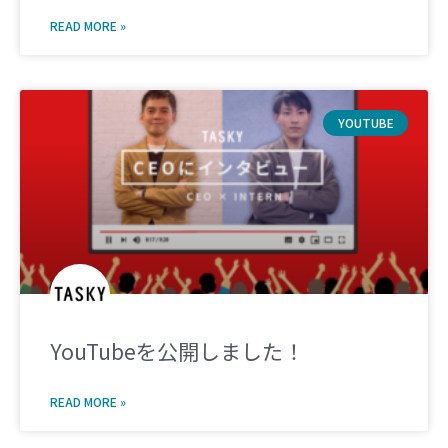
READ MORE »
YOUTUBE
YouTubeを公開しました！
READ MORE »