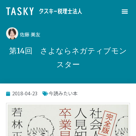
佐藤 美友
第14回 さよならネガティブモン
スター
2018-04-23
今読みたい本