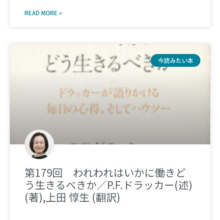
READ MORE »
今読みたい本
第179回 われわれはいかに働きど
う生きるべきか／P.F.ドラッカー(述)
(著),上田 惇生 (翻訳)