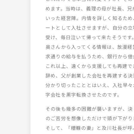
めます。当時は、義理の母が社長、兄
いった経営陣。内情を詳しく知るため
ートとして入社させますが、自分の立
受け、毎日泣いて帰って来たそうです
奥さんから入ってくる情報は、放漫経
求通りの給与を払うため、銀行から借
これ以上、遠くから支援しても再建で
辞め、父が創業した会社を再建する決
分かり切ったこととはいえ、入社早々
字会社を黒字転換させたのです。
その後も幾多の困難が襲いますが、決
のご苦労を想像しただけで頭が下がり
そして、「糟糠の妻」と及川社長が呼