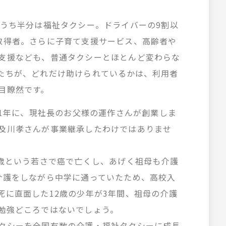
のうち半分は福祉タクシー。ドライバーの9割以
取得者。さらに子育て支援サービス、高齢者や
支援なども、普通タクシーとほとんど変わらな
たちが、どれだけ助けられているかは、利用者
目瞭然です。
61年に、現社長のお父様の運作さんが創業しま
及川孝さんが事業継承したわけではありませ
3歳という若さで癌で亡くし、あげく祖母も介護
介護をしながら中学に通っていたため、高校入
死に直面した12歳の少年が3年間、祖母の介護
勉強どころではないでしょう。
クシーを全国有数の介護・福祉タクシーに成長