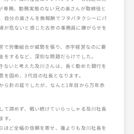
が専務、勤務実態のない兄の奥さんが取締役と
、自分の奥さんを無報酬でフタバタクシーにパ
場が危ないと感じた古参の事務員に嫌がらせを
。
営で労働組合が威勢を張り、赤字経営なのに要
金をするなど、深刻な問題だらけでした。
きないと考えた及川さんは、長く勤めた銀行を
意を固め、3代目の社長となります。
から針の莚でしたが、なんと1年目から万年赤
して諦めず、戦い続けていらっしゃる及川社長
ます。
ぶほど全幅の信頼を寄せ、誰よりも及川社長を