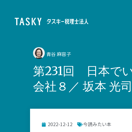
青谷 麻容子
第231回 日本
会社８／ 坂本 光
2022-12-12
今読みたい本