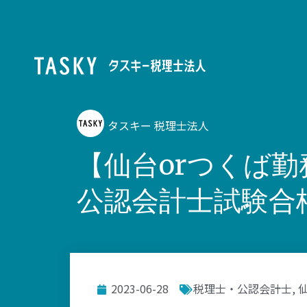
タスキー 税理士法人
【仙台orつくば勤
公認会計士試験合
2023-06-28
税理士・公認会計士
,