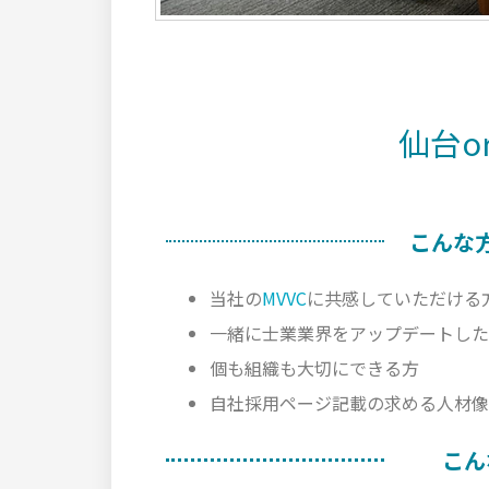
仙台o
こんな
当社の
MVVC
に共感していただける
一緒に士業業界をアップデートした
個も組織も大切にできる方
自社採用ページ記載の求める人材像
こん